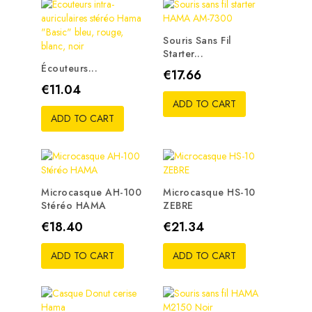
Souris Sans Fil
Starter...
Écouteurs...
Price
€17.66
Price
€11.04
ADD TO CART
ADD TO CART
Microcasque AH-100
Microcasque HS-10
Stéréo HAMA
ZEBRE
Price
Price
€18.40
€21.34
ADD TO CART
ADD TO CART