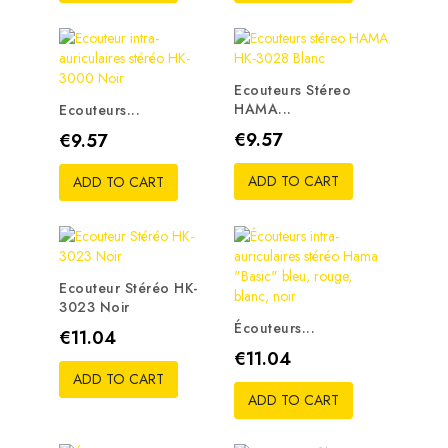
Ecouteurs Stéreo
HAMA...
Ecouteurs...
Price
Price
€9.57
€9.57
ADD TO CART
ADD TO CART
Ecouteur Stéréo HK-
3023 Noir
Écouteurs...
Price
€11.04
Price
€11.04
ADD TO CART
ADD TO CART