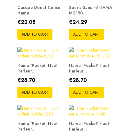
Casque Donut Cerise
Souris Sans Fil HAMA
Hama
M2150...
Price
Price
€22.08
€24.29
ADD TO CART
ADD TO CART
Hama 'Pocket' Haut-
Hama 'Pocket' Haut-
Parleur...
Parleur...
Price
Price
€28.70
€28.70
ADD TO CART
ADD TO CART
Hama 'Pocket' Haut-
Hama 'Pocket' Haut-
Parleur...
Parleur...