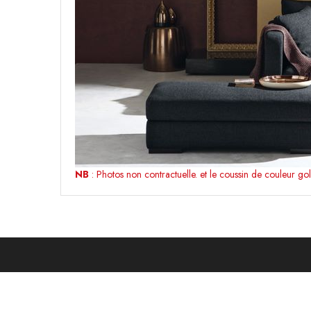
NB
: Photos non contractuelle. et le coussin de couleur gold