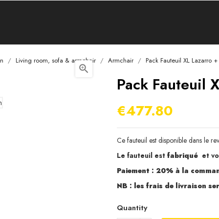
on
Living room, sofa & armchair
Armchair
Pack Fauteuil XL Lazarro +

Pack Fauteuil 
€477.80
Ce fauteuil est disponible dans le r
Le fauteuil est
fabriqué
et vo
Paiement : 20% à la command
NB : les frais de livraison s
Quantity