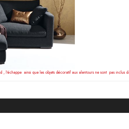
 , l'échappe ainsi que les objets décoratif aux alentours ne sont pas inclus da