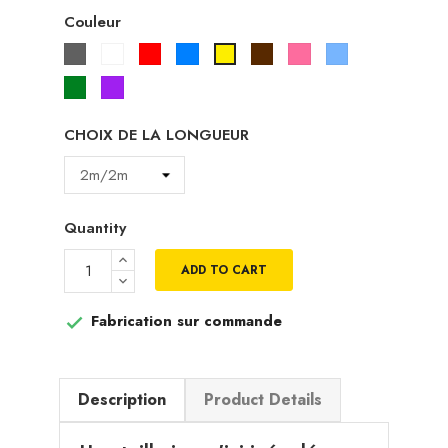
Couleur
Gris
Blanc
Rouge
Bleu
Marron
Rose
Bleu
Jaune
ciel
Vert
Violet
CHOIX DE LA LONGUEUR
Quantity
ADD TO CART
Fabrication sur commande

Description
Product Details