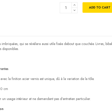
ADD TO CART
s imbriquées, qui se révèlera aussi utile fixée debout que couchée. Livres, bi
 disponibles.
rentes
ec la finition acier vernis est unique, dû à la variation de la tôle.
 60 cm
r un usage intérieur et ne demandent pas d'entretien particulier.
on