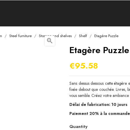
on
Steel furniture
Storage and shelves
Shelf
Etagère Puzzle

Etagère Puzzle
€95.58
Sans dessus dessous cette étagère en
fixée debout que couchée. Livres, b
vous semble. Créez votre ambiance a
Délai de fabrication: 10 jours
Paiement 20% à la commande e
Quantity