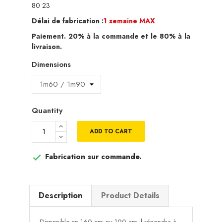
80 23
Délai de fabrication :
1 semaine MAX
Paiement. 20% à la commande et le 80% à la
livraison.
Dimensions
Quantity
ADD TO CART
Fabrication sur commande.

Description
Product Details
Disponible en 160 cm ou 190 cm il répondra à