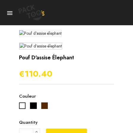

Pouf D'assise Élephant
€110.40
Couleur
Noir
Marron
Blanc
Quantity