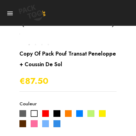



Copy Of Pack Pouf Transat Peneloppe
+ Coussin De Sol
€87.50
Couleur
Gris
Rouge
Noir
Orange
Bleu
Vert
Jaune
Blanc
pistache
Marron
Rose
Bleu
Bleu
ciel
roi