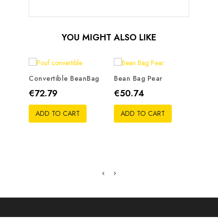
YOU MIGHT ALSO LIKE
Convertible BeanBag
Bean Bag Pear
Cube
Price
Price
Pric
€72.79
€50.74
€21.
ADD TO CART
ADD TO CART
ADD