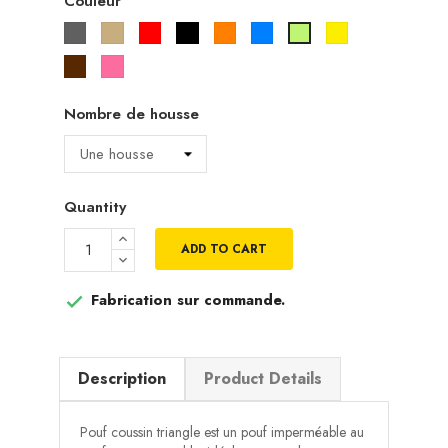
Couleur
Gris
Beige
Rouge
Noir
Orange
Bleu
Jaune
Vert
pistache
Marron
Rose
Nombre de housse
Quantity
ADD TO CART
Fabrication sur commande.

Description
Product Details
Pouf coussin triangle est un pouf imperméable au