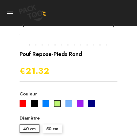



Pouf Repose-Pieds Rond
€21.32
Couleur
Rouge
Noir
Bleu
Bleu
Violet
Navy
Vert
ciel
pistache
Diamètre
40 cm
50 cm