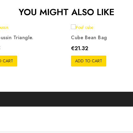
YOU MIGHT ALSO LIKE
ussin Triangle.
Cube Bean Bag
ris
Beige
Rouge
Noir
Orange
Gris
Rouge
Bleu
Vert
R
Price
5
€21.32
pistache
O CART
ADD TO CART