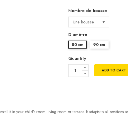
pistache
Nombre de housse
Diamètre
80 cm
90 cm
Quantity
ADD TO CART
ll it in your child's room, living room or terrace. It adapts to all positions a