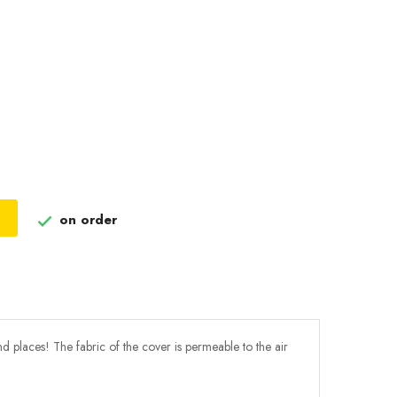
ciel
on order

nd places! The fabric of the cover is permeable to the air