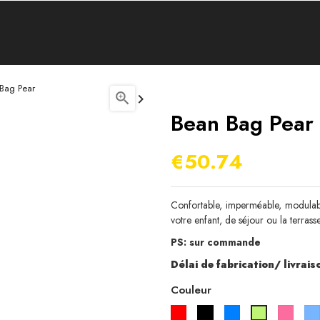
Bag Pear


Bean Bag Pear
€50.74
Confortable, imperméable, modulable
votre enfant, de séjour ou la terrasse
PS: sur commande
Délai de fabrication/ livraiso
Couleur
Rouge
Noir
Bleu
Rose
Vert