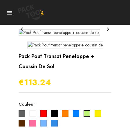



Pack Pouf Transat Peneloppe +
Coussin De Sol
€113.24
Couleur
Gris
Blanc
Rouge
Noir
Orange
Bleu
Jaune
Vert
pistache
Marron
Rose
Bleu
Bleu
ciel
roi